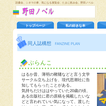
読書会、シネマの事、気になる展覧会、たまに飲み会、野田ノベル
トップページ
私の好きな本
同人誌構想
FANZINE PLAN
ぶらんこ
はるか昔、薄明の鞦韆などと言う文学
サークル立ち上げを、現代思潮社に告
知してもらったことがある。
気持ちだけははやっていた20歳の頃、
ある出版社に君の原稿を掲載したいな
どと言われていい気になって、渡した