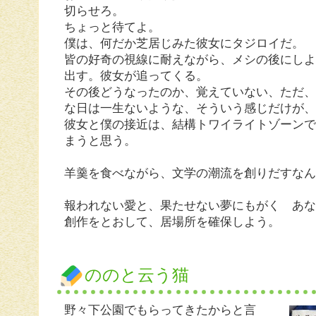
切らせろ。
ちょっと待てよ。
僕は、何だか芝居じみた彼女にタジロイだ。
皆の好奇の視線に耐えながら、メシの後にし
出す。彼女が追ってくる。
その後どうなったのか、覚えていない、ただ
な日は一生ないような、そういう感じだけが
彼女と僕の接近は、結構トワイライトゾーン
まうと思う。
羊羹を食べながら、文学の潮流を創りだすな
報われない愛と、果たせない夢にもがく あ
創作をとおして、居場所を確保しよう。
ののと云う猫
野々下公園でもらってきたからと言