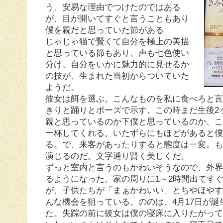
う、安易な理由でつけたのではある
が、目が開いてすぐと言うこともあり
僕を親だと思っていた節がある
じゃじゃ猫で賢くて自分を極上の美描
と思っている節もあり、声も七色使い
分け、自分をいかに魅力的に見せるか
の技が、生まれた当初からついていた
ようだ。
彼女は餌を選ぶ。こんなものを私に食べろと
きりと踊りとポーズで示す。この時まだ生後2
親と思っているのか下僕と思っているのか、
一杯してくれる。いたずらにもほどがあると
る。で、来客があったりすると態度は一変。
演じるのだ。文字通り賢く美しくだ。
ずっと室内と言うのもかわいそうなので、外
るようになった。家の周りに1～2時間出てす
が、子供たちが「まぁかわいい」とちやほや
んな機会を狙っている。ののは、4月17日が
た。失踪の前に彼女は僕の寝床に入りたがっ