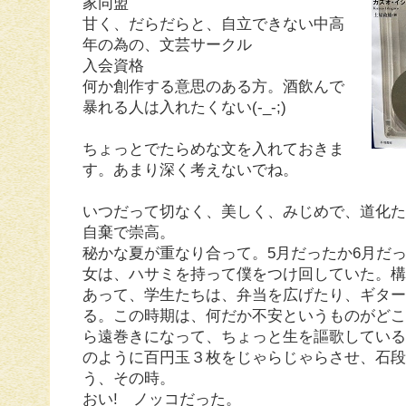
家同盟
甘く、だらだらと、自立できない中高
年の為の、文芸サークル
入会資格
何か創作する意思のある方。酒飲んで
暴れる人は入れたくない(-_-;)
ちょっとでたらめな文を入れておきま
す。あまり深く考えないでね。
いつだって切なく、美しく、みじめで、道化
自棄で崇高。
秘かな夏が重なり合って。5月だったか6月だ
女は、ハサミを持って僕をつけ回していた。
あって、学生たちは、弁当を広げたり、ギタ
る。この時期は、何だか不安というものがど
ら遠巻きになって、ちょっと生を謳歌してい
のように百円玉３枚をじゃらじゃらさせ、石
う、その時。
おい! ノッコだった。