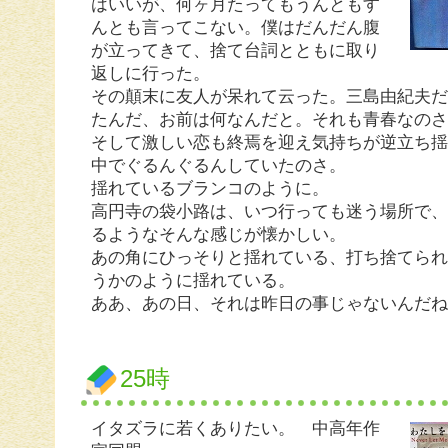
はいいが、何ヶ月たってもうんともす
んとも言ってこない。僕はだんだん腹
が立ってきて、捨て台詞とともに取り
返しに行った。
その顛末に友人が呆れて云った。三島由紀夫
たんだ、お前は何なんだと。それも青春なの
そして激しい恋も終焉を迎え気持ちが逆立ち
中でぐるんぐるんしていたのさ。
揺れているブランコのように。
高円寺の袋小路は、いつ行っても迷う場所で
るようなそんな感じが懐かしい。
あの角にひっそりと揺れている、打ち捨てら
うかのように揺れている。
ああ、あの日、それは昨日の事じゃないんだ
25時
イタズラに若くありたい。 中高年作