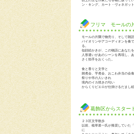
以上の主な作家たちを軸に扱って
ン・キング、カート・ヴォネガッ
フリマ モールの
モールの片隅で物売り、そして朗
バイオリンやアコーディオンを奏
る。
似顔絵かきが、この物語にあなた
人形遣いがあのシーンを再現し、
さく拍手をおくった。
食と香りと文学と
雑煮会、芋煮会、おこわ弁当の会
祭りや市の人いきれ
境内のイカ焼きの匂い
からくりピエロが仕掛けるだまし
葛飾区からスター
２３区文学散歩
以前、植草甚一氏が推奨していた
に