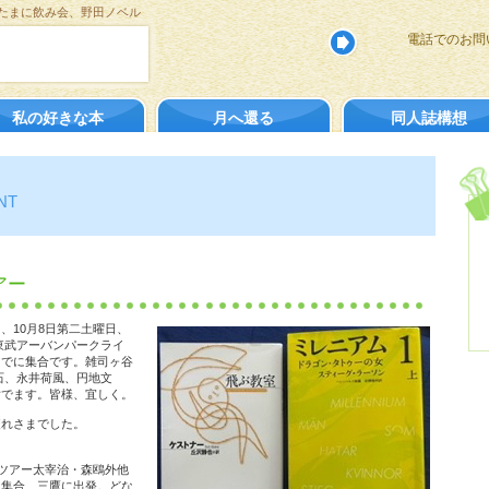
たまに飲み会、野田ノベル
電話でのお問
私の好きな本
月へ還る
同人誌構想
NT
アー
、10月8日第二土曜日、
東武アーバンパークライ
までに集合です。雑司ヶ谷
石、永井荷風、円地文
詣でます。皆様、宜しく。
疲れさまでした。
りツアー太宰治・森鴎外他
に集合、三鷹に出発。どな