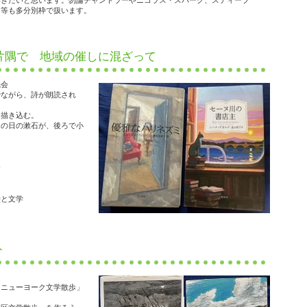
いきたいと思います。勿論チャンドラーやニコラス・スパーク、スティーブ
ト等も多分別枠で扱います。
片隅で 地域の催しに混ざって
読会
でながら、詩が朗読され
を描き込む。
あの日の漱石が、後ろで小
食
絵と文学
ト
「ニューヨーク文学散歩」