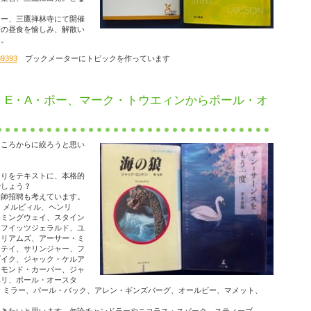
アー、三鷹禅林寺にて開催
麦の昼食を愉しみ、解散い
た。
39393
ブックメーターにトピックを作っています
 E・A・ポー、マーク・トウエィンからポール・オ
たころからに絞ろうと思い
たりをテキストに、本格的
でしょう？
講師招聘も考えています。
、メルビィル、ヘンリ
ヘミングウェイ、スタイン
、フイッツジェラルド、ユ
イリアムズ、アーサー・ミ
ーテイ、サリンジャー、フ
ダイク、ジャック・ケルア
イモンド・カーバー、ジャ
ベリ、ポール・オースタ
・ミラー、パール・バック、アレン・ギンズバーグ、オールビー、マメット、