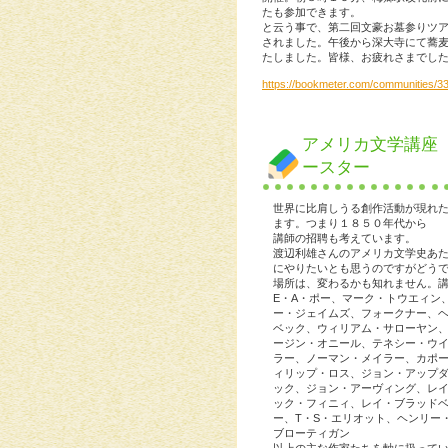
たも参加できます。
と云う事で、第二回文豪お墓参りツ
されました。午後から深大寺にて蕎
たしました。皆様、お疲れさまでし
https://bookmeter.com/communities/3
アメリカ文学講座
ースター
世界に比肩しうる創作活動が現れ
ます。つまり１８５０年代から
講師の招聘も考えています。
渡辺利雄さんのアメリカ文学史あ
にやりたいとも思うのですがどう
場所は、変わるかも知れません。
E・A・ポー、マーク・トウエィン
ー・ジェイムズ、フォークナー、
ベック、ウィリアム・サローヤン
ージン・オニール、テネシー・ウ
ラー、ノーマン・メイラー、カポ
ィリップ・ロス、ジョン・アップ
ック、ジョン・アーヴィング、レ
ック・フィニィ、レイ・ブラッド
ー、T・S・エリオット、ヘンリー
ブローティガン