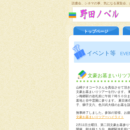
読書会、シネマの事、気になる展覧会、
トップページ
イベント等
EVE
文豪お墓まいりツ
山崎ナオコーラさんを真似させて頂き
文豪お墓まいりツアーを行います。 
ン梅郷駅の改札前に午前７時５０分
墓地と谷中霊園に参ります。 夏目漱
子、獅子文六、色川武大様のお墓を
無事終了しました。参加の皆様、お
文豪お墓まいりツアーハイライト
2月11日土曜日、第二回文豪お墓参
開催。朝８時１５分、梅郷駅改札前